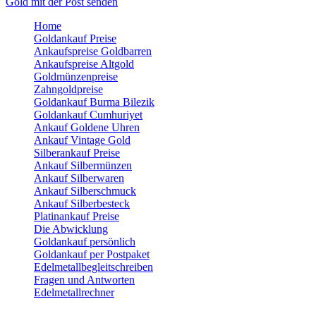
Gold mit der Post senden
Home
Goldankauf Preise
Ankaufspreise Goldbarren
Ankaufspreise Altgold
Goldmünzenpreise
Zahngoldpreise
Goldankauf Burma Bilezik
Goldankauf Cumhuriyet
Ankauf Goldene Uhren
Ankauf Vintage Gold
Silberankauf Preise
Ankauf Silbermünzen
Ankauf Silberwaren
Ankauf Silberschmuck
Ankauf Silberbesteck
Platinankauf Preise
Die Abwicklung
Goldankauf persönlich
Goldankauf per Postpaket
Edelmetallbegleitschreiben
Fragen und Antworten
Edelmetallrechner