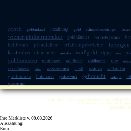
çeyrek
inzahlung
gold
goldankauf
schmuckbewertungen
lassen
wiener-philharmoniker
br
goldhändler
vertriebspartner
tübingen
heilbronn
pfandleiher
erfahrungsberichte
kostenlos
weißgold
diamanten
tipps
ju
juwelier
kette
goldmünzen
ring
reutlingen
goldkette
goldbarren
schmu
canli
verkaufen
ankaufspreise
scheideanstalten
modelleri
altini
gebraucht
goldmünze
flohmarkt
bi
goldschmuck
esslingen
postversand
Copyright © 2012 by ANKA EDELMETALLHANDELSGESELLSC
So finden Sie uns in Stuttgart: Anfahr
Impressum
|
A
Ihre Merkliste v. 08.08.2026
Auszahlung:
Euro