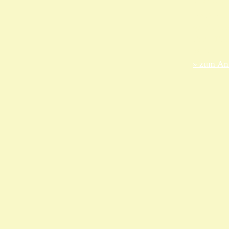
ANKA Ede
gesellsch
Felix-Dah
70597 Stu
» zum Anf