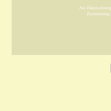
Aus Datenschutzgr
Zustimmung 
Unsere 
ANKA Ede
gesellsch
Felix-Dah