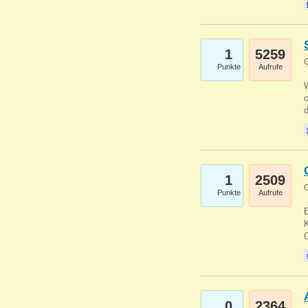
1
5259
G
Punkte
Aufrufe
1
2509
G
Punkte
Aufrufe
E
K
0
2364