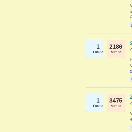
W
s
1
2186
G
Punkte
Aufrufe
O
w
1
3475
G
Punkte
Aufrufe
W