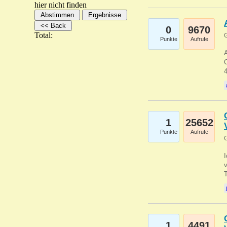
hier nicht finden
0
9670
Total:
G
Punkte
Aufrufe
A
C
1
25652
Punkte
Aufrufe
G
1
4491