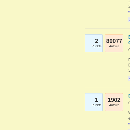
2
2
w
2
80077
Punkte
Aufrufe
G
1
1902
G
Punkte
Aufrufe
e
w