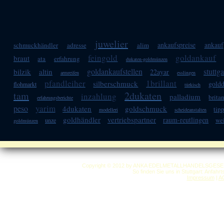
juwelier
ankaufspreise
ankauf
schmuckhändler
adresse
alim
feingold
goldankauf
braut
ata
erfahrung
dukaten-goldmünzen
goldankaufstellen
stuttga
bilzik
altin
22ayar
armreifen
esslingen
pfandleiher
1brillant
silberschmuck
gold
flohmarkt
türkisch
tam
2dukaten
inzahlung
palladium
brita
erfahrungsberichte
yarim
peso
4dukaten
goldschmuck
tip
modelleri
scheideanstalten
goldhändler
vertriebspartner
raum-reutlingen
we
unze
goldmünzen
Copyright © 2012 by ANKA EDELMETALLHANDELSGESELLSC
So finden Sie uns in Stuttgart: Anfahr
Impressum
|
A