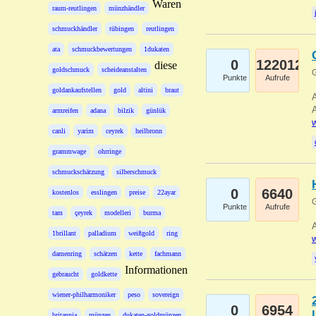
Waren
raum-reutlingen
münzhändler
schmuckhändler
tübingen
reutlingen
ata
schmuckbewertungen
1dukaten
0
122012
diese
goldschmuck
scheideanstalten
G
Punkte
Aufrufe
goldankaufstellen
gold
altini
braut
A
A
armreifen
adana
bilzik
günlük
w
canli
yarim
ceyrek
heilbronn
grammwage
ohrringe
schmuckschätzung
silberschmuck
0
6640
kostenlos
esslingen
preise
22ayar
G
Punkte
Aufrufe
tam
çeyrek
modelleri
burma
A
1brillant
palladium
weißgold
ring
w
damenring
schätzen
kette
fachmann
Informationen
gebraucht
goldkette
wiener-philharmoniker
peso
sovereign
0
6954
britannia
münzen
dukaten-goldmünzen