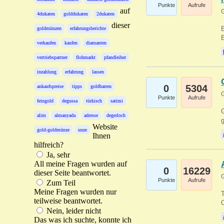
Punkte
Aufrufe
auf
G
4dukaten
golddukaten
2dukaten
dieser
B
goldmünzen
erfahrungsberichte
B
verkaufen
kaufen
diamanten
vertriebspartner
flohmarkt
pfandleiher
inzahlung
erfahrung
lassen
0
5304
ankaufspreise
tipps
goldbarren
G
Punkte
Aufrufe
feingold
degussa
türkisch
satimi
G
alim
almanyada
adresse
degerloch
g
Website
gold-goldmünze
unze
Ihnen
hilfreich?
Ja, sehr
All meine Fragen wurden auf
0
16229
dieser Seite beantwortet.
G
Punkte
Aufrufe
Zum Teil
Meine Fragen wurden nur
T
teilweise beantwortet.
O
Nein, leider nicht
Das was ich suchte, konnte ich