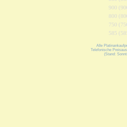
900 (900
800 (800
750 (750
585 (585
Alle Platinankaufp
Telefonische Preisaus
(Stand: Sonnt