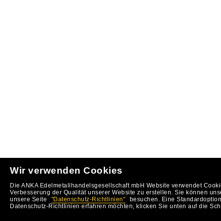
Wir verwenden Cookies
Die ANKA Edelmetallhandelsgesellschaft mbH Website verwendet Cookie
Verbesserung der Qualität unserer Website zu erstellen. Sie können uns
unsere Seite
"Datenschutz-Richtlinien"
besuchen. Eine Standardoption 
Datenschutz-Richtlinien erfahren möchten, klicken Sie unten auf die Sch