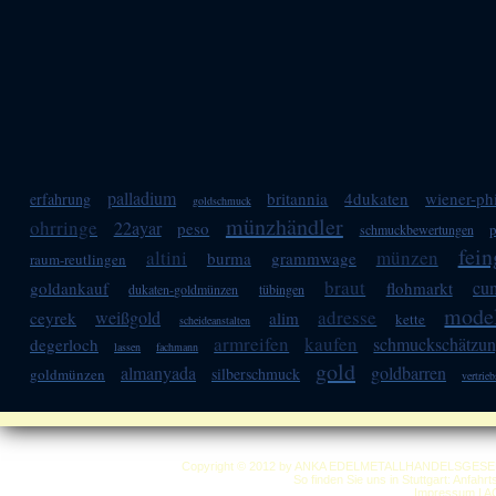
palladium
britannia
4dukaten
wiener-ph
erfahrung
goldschmuck
münzhändler
ohrringe
22ayar
peso
p
schmuckbewertungen
fein
altini
münzen
burma
grammwage
raum-reutlingen
braut
cu
goldankauf
flohmarkt
dukaten-goldmünzen
tübingen
model
adresse
weißgold
ceyrek
alim
kette
scheideanstalten
armreifen
kaufen
schmuckschätzu
degerloch
lassen
fachmann
gold
almanyada
goldbarren
silberschmuck
goldmünzen
vertrieb
Copyright © 2012 by ANKA EDELMETALLHANDELSGESELLSC
So finden Sie uns in Stuttgart: Anfahr
Impressum
|
A