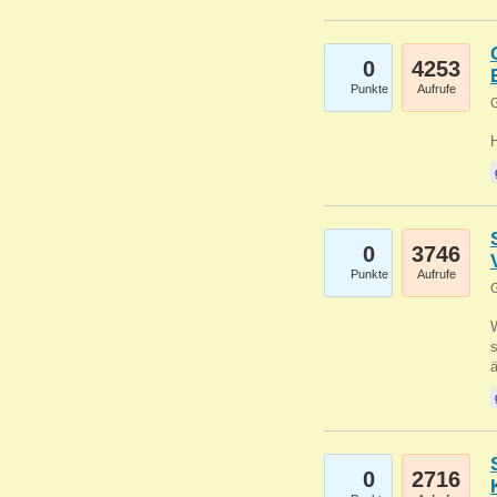
0
4253
Punkte
Aufrufe
G
0
3746
Punkte
Aufrufe
G
W
s
0
2716