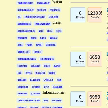
Waren
raum-reutlingen
münzhändler
schmuckhändler
tübingen
reutlingen
0
122035
G
ata
schmuckbewertungen
1dukaten
Punkte
Aufrufe
diese
A
goldschmuck
scheideanstalten
A
goldankaufstellen
gold
altini
braut
w
armreifen
adana
bilzik
günlük
canli
yarim
ceyrek
heilbronn
grammwage
ohrringe
0
6650
schmuckschätzung
silberschmuck
G
Punkte
Aufrufe
kostenlos
esslingen
preise
22ayar
A
w
tam
çeyrek
modelleri
burma
1brillant
palladium
weißgold
ring
damenring
schätzen
kette
fachmann
Informationen
gebraucht
goldkette
0
6959
wiener-philharmoniker
peso
sovereign
Punkte
Aufrufe
G
britannia
münzen
dukaten-goldmünzen