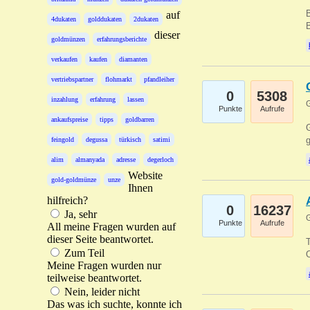
B
auf
4dukaten
golddukaten
2dukaten
B
dieser
goldmünzen
erfahrungsberichte
verkaufen
kaufen
diamanten
vertriebspartner
flohmarkt
pfandleiher
0
5308
inzahlung
erfahrung
lassen
G
Punkte
Aufrufe
ankaufspreise
tipps
goldbarren
G
g
feingold
degussa
türkisch
satimi
alim
almanyada
adresse
degerloch
Website
gold-goldmünze
unze
Ihnen
hilfreich?
0
16237
Ja, sehr
G
Punkte
Aufrufe
All meine Fragen wurden auf
dieser Seite beantwortet.
T
Zum Teil
O
Meine Fragen wurden nur
teilweise beantwortet.
Nein, leider nicht
Das was ich suchte, konnte ich