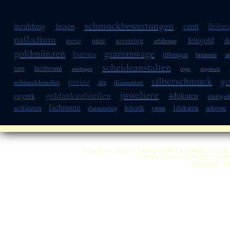
schmuckbewertungen
flohm
inzahlung
lassen
canli
palladium
feingold
peso
unze
sovereign
d
erfahrung
goldmünzen
grammwage
burma
tübingen
britannia
al
scheideanstalten
tam
heilbronn
reutlingen
tipps
degerloch
silberschmuck
go
preise
ata
schmuckhändler
diamanten
juweliere
goldankaufstellen
4dukaten
çeyrek
stuttgar
fachmann
schätzen
bilezik
1dukaten
adresse
damenring
yarim
Copyright © 2012 by ANKA EDELMETALLHANDELSGESELLSC
So finden Sie uns in Stuttgart: Anfahr
Impressum
|
A