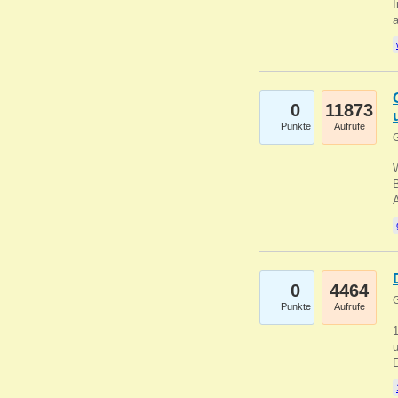
I
a
0
11873
Punkte
Aufrufe
G
B
0
4464
G
Punkte
Aufrufe
u