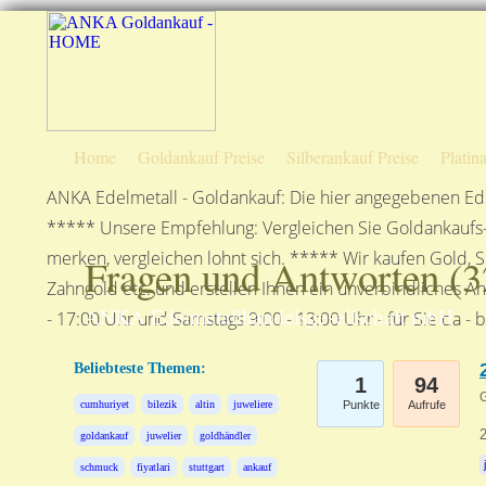
Home
Goldankauf Preise
Silberankauf Preise
Platin
ANKA Edelmetall - Goldankauf: Die hier angegebenen Ede
***** Unsere Empfehlung: Vergleichen Sie Goldankaufs-P
merken, vergleichen lohnt sich. ***** Wir kaufen Gold, S
Fragen und Antworten (
3
Zahngold etc. und erstellen Ihnen ein unverbindliches A
ANKA Edelmetallhandelsgesellschaft mbH
- 17:00 Uhr und Samstags 9:00 - 13:00 Uhr - für Sie da - 
Beliebteste Themen:
1
94
G
cumhuriyet
bilezik
altin
juweliere
Punkte
Aufrufe
goldankauf
juwelier
goldhändler
schmuck
fiyatlari
stuttgart
ankauf