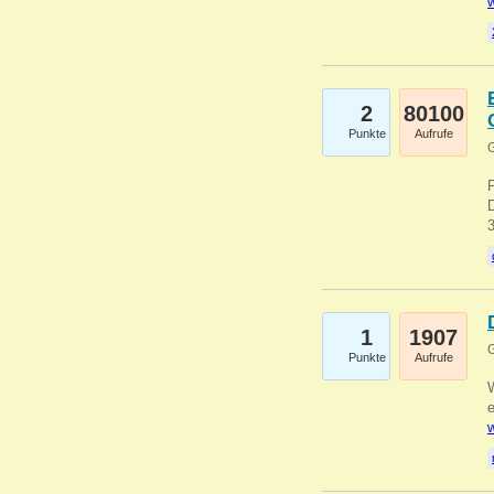
w
2
80100
Punkte
Aufrufe
G
1
1907
G
Punkte
Aufrufe
e
w