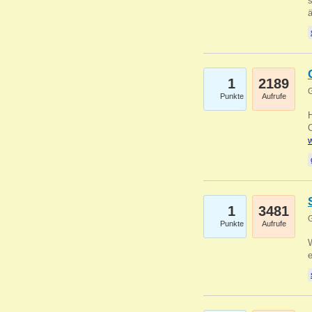
s
1
2189
G
Punkte
Aufrufe
O
w
1
3481
G
Punkte
Aufrufe
W