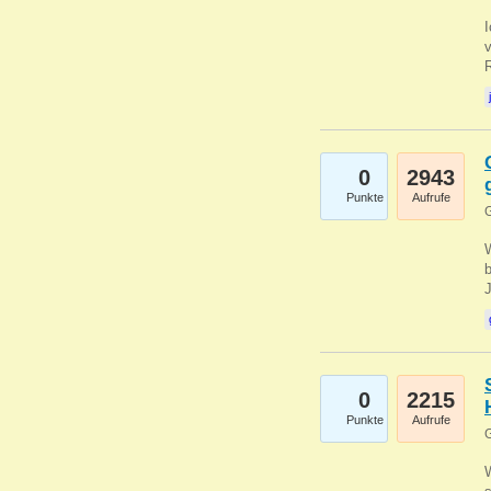
0
2943
Punkte
Aufrufe
G
b
0
2215
Punkte
Aufrufe
G
W